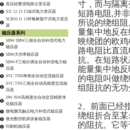
寸，而与
隔离
高压硅整流电除尘变压器
短路电阻
,并
S11 12 13 15油式电力变压器
SCB10 11 13环氧树脂干式电力变压
所说的绕组阻
器
量集中地反在
稳压器系列
映绕团的欧鸡
SBW DBW三相全自动补偿式电力
稳压器
路电阻比直流
SBW大功率稳压器
抗。在短路状
SBW-F三相分调全自动补偿电力稳
能量集中地反
压器
SVC TND单相全自动交流稳压器
的电阻叫做绕
SVC TNS三相全自动高精度交流稳
组阻抗的无功
压器
JJW JSW高精度全自动交流精密净
化稳压器
2、
前面已经
微电脑无触点电力补偿式稳压器
绕组折合至某
激光数控机床设备稳压器
的阻抗。它等
印刷机稳压器