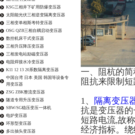
KSG三相井下矿用防爆变压器
太阳能光伏三相逆变隔离变压器
三相变单相斯考特变压器
OSG QZB三相自耦启动变压器
数控机床干式变压器
三相升压降压变压器
三相发电站励磁变压器
电阻焊接水冷变压器
一、
阻杭的简
K11 12 13 20系数隔离变压器
中国台湾 日本 美国 韩国等设备专
阻抗来限制短
用变压器
ZSG ZBK整流变压器
1、
隔离
变压
隧道专用升压变压器
SBW/SG稳压变压一体机
抗是变压器的
电炉变压器
短路电流
,故
环形型变压器
经济指标。绕
多出抽头变压器