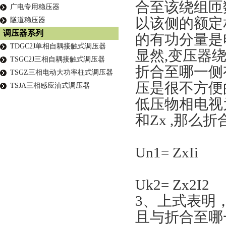
合至该绕组匝
广电专用稳压器
以该侧的额定
隧道稳压器
调压器系列
的有功分量是
TDGC2J单相自耦接触式调压器
显然
,变压器
TSGC2J三相自耦接触式调压器
折合至哪一侧
TSGZ三相电动大功率柱式调压器
压是很不方便
TSJA三相感应油式调压器
低压物相电视
和Zx ,那么
Un1= ZxIi
Uk2= Zx2I2
3、
上式表明
且与折合至哪