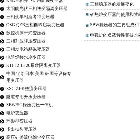
KSG三相井下矿用防爆变压器
三相稳压器的发展变化
太阳能光伏三相逆变隔离变压器
矿热炉变压器的使用和效
三相变单相斯考特变压器
OSG QZB三相自耦启动变压器
SBW稳压器的主要组成和
数控机床干式变压器
电弧炉的负载特性和技术
三相升压降压变压器
三相发电站励磁变压器
电阻焊接水冷变压器
K11 12 13 20系数隔离变压器
中国台湾 日本 美国 韩国等设备专
用变压器
ZSG ZBK整流变压器
隧道专用升压变压器
SBW/SG稳压变压一体机
电炉变压器
环形型变压器
多出抽头变压器
高压硅整流电除尘变压器