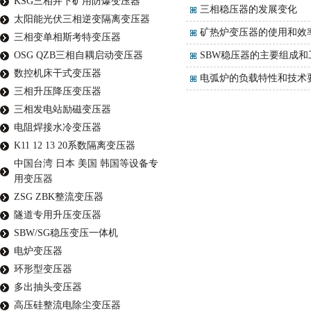
KSG三相井下矿用防爆变压器
三相稳压器的发展变化
太阳能光伏三相逆变隔离变压器
矿热炉变压器的使用和效
三相变单相斯考特变压器
OSG QZB三相自耦启动变压器
SBW稳压器的主要组成和
数控机床干式变压器
电弧炉的负载特性和技术
三相升压降压变压器
三相发电站励磁变压器
电阻焊接水冷变压器
K11 12 13 20系数隔离变压器
中国台湾 日本 美国 韩国等设备专
用变压器
ZSG ZBK整流变压器
隧道专用升压变压器
SBW/SG稳压变压一体机
电炉变压器
环形型变压器
多出抽头变压器
高压硅整流电除尘变压器