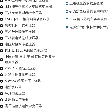
KSG三相井下矿用防爆变压器
三相稳压器的发展变化
太阳能光伏三相逆变隔离变压器
矿热炉变压器的使用和效
三相变单相斯考特变压器
OSG QZB三相自耦启动变压器
SBW稳压器的主要组成和
数控机床干式变压器
电弧炉的负载特性和技术
三相升压降压变压器
三相发电站励磁变压器
电阻焊接水冷变压器
K11 12 13 20系数隔离变压器
中国台湾 日本 美国 韩国等设备专
用变压器
ZSG ZBK整流变压器
隧道专用升压变压器
SBW/SG稳压变压一体机
电炉变压器
环形型变压器
多出抽头变压器
高压硅整流电除尘变压器