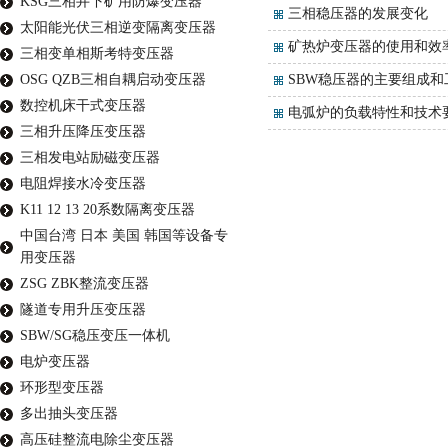
KSG三相井下矿用防爆变压器
三相稳压器的发展变化
太阳能光伏三相逆变隔离变压器
矿热炉变压器的使用和效
三相变单相斯考特变压器
OSG QZB三相自耦启动变压器
SBW稳压器的主要组成和
数控机床干式变压器
电弧炉的负载特性和技术
三相升压降压变压器
三相发电站励磁变压器
电阻焊接水冷变压器
K11 12 13 20系数隔离变压器
中国台湾 日本 美国 韩国等设备专
用变压器
ZSG ZBK整流变压器
隧道专用升压变压器
SBW/SG稳压变压一体机
电炉变压器
环形型变压器
多出抽头变压器
高压硅整流电除尘变压器