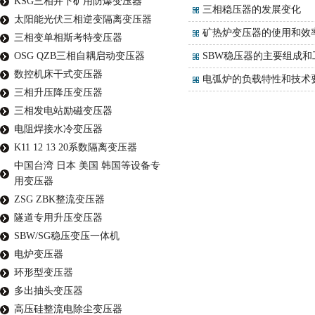
KSG三相井下矿用防爆变压器
三相稳压器的发展变化
太阳能光伏三相逆变隔离变压器
矿热炉变压器的使用和效
三相变单相斯考特变压器
OSG QZB三相自耦启动变压器
SBW稳压器的主要组成和
数控机床干式变压器
电弧炉的负载特性和技术
三相升压降压变压器
三相发电站励磁变压器
电阻焊接水冷变压器
K11 12 13 20系数隔离变压器
中国台湾 日本 美国 韩国等设备专
用变压器
ZSG ZBK整流变压器
隧道专用升压变压器
SBW/SG稳压变压一体机
电炉变压器
环形型变压器
多出抽头变压器
高压硅整流电除尘变压器