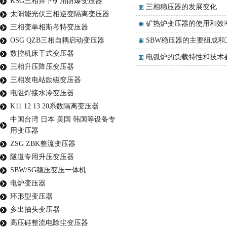
KSG三相井下矿用防爆变压器
三相稳压器的发展变化
太阳能光伏三相逆变隔离变压器
矿热炉变压器的使用和效
三相变单相斯考特变压器
OSG QZB三相自耦启动变压器
SBW稳压器的主要组成和
数控机床干式变压器
电弧炉的负载特性和技术
三相升压降压变压器
三相发电站励磁变压器
电阻焊接水冷变压器
K11 12 13 20系数隔离变压器
中国台湾 日本 美国 韩国等设备专
用变压器
ZSG ZBK整流变压器
隧道专用升压变压器
SBW/SG稳压变压一体机
电炉变压器
环形型变压器
多出抽头变压器
高压硅整流电除尘变压器