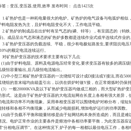
标签：变压,变压器,使用,效率 发布时间： 点击
1423次
1.矿热炉也是一种耗电量很大的电炉。矿热炉的电气设备与电弧炉相似
炉料电阻发热为主，且炉料电阻变化不大，工作电流平稳。
2.矿热炉的制成品在出炉时有呈气态的(磷、锌等），有呈固态的（钨铁
等)。成品呈出气态和液态的矿热炉多数都是连续作业式或半连续式作业的
3.矿热炉变压器的负载连续、平稳，很少有电极短路发生,要求阻抗电压
110%的额定电流连续运行。
对矿热炉变压器的技术要求主要有以下几点:
(1)由于炉料电阻、原料及电源电压经常变化,要求变压器有较多的调压级
几级恒容量输出,后几级恒电流输出。
(2)中小型三相矿热炉变压器的一次绕组可设计成D接法或Y接法,而在500
其绕组的首末端均由箱盖引出，以供在烘炉时做Y接，在正常熔炼时仍保持
(3）一般20000KVA及以下矿热炉变压器均做成三相的，而大型矿热炉
的形式。这是由于矿热炉变压器的大电流短网在长度上各相有强大差异，
的电流和功率不均衡现象。采用单相变压器可以围绕电炉对称分布，缩短短
能转移和各相不均衡现象，从而减少电能损耗,增加电炉运行的功率因数。
(4)由于负载不平衡和能量转移是由于短网结构本身所造成的，而且是难以
情况。电炉正常作业的主要条件是熔池中各相功率要平衡，为此变压器应
谓“分相电压调节”。在这种情况下,炉子的每一相都以最佳电压工作，各