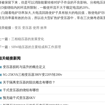
移被保留下来，但是可以消除能量转移对炉子作业的不良影响。分相电压
次D接绕组内的环流所限制，一般使环流不大于额定电流的20%。
(5)随着电炉功率加大,大电流回路使炉子具有较大的电抗值，致使电炉
偿无功率最有效的办法，所以在大型矿热炉变压器中，常在三次侧考虑装
相关链接：
变压
变压器
使用
效率
上一篇：
三相稳压器的发展变化
下一篇：
SBW稳压器的主要组成和工作原理
相关链接新闻
变压器损耗与温升的概念定义
SG-25KVA三相变压器380V变220V转200v
关于隔离变压器的阻抗概念有哪些？
干式变压器的绕组有哪些
预充磁干式变压器6KV