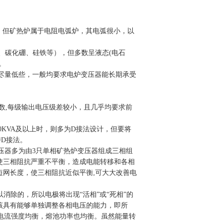
，但矿热炉属于电阻电弧炉，其电弧很小，以
、碳化硼、硅铁等），但多数呈液态(电石
。
尽量低些，一般均要求电炉变压器能长期承受
数,每级输出电压级差较小，且几乎均要求前
0KVA及以上时，则多为D接法设计，但要将
D接法。
变压器多为由3只单相矿热炉变压器组成三相组
使三相阻抗严重不平衡，造成电能转移和各相
网长度，使三相阻抗近似平衡,可大大改善电
消除的，所以电极将出现“活相”或“死相”的
该具有能够单独调整各相电压的能力，即所
相电流强度均衡，熔池功率也均衡。虽然能量转