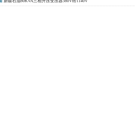
新疆石油80KVA三相升压变压器380V转1140V