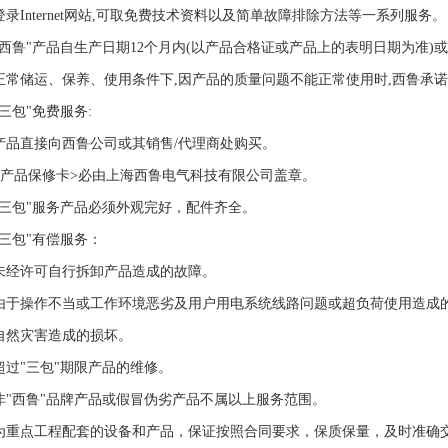
登录Internet网站,可取免费技术资料以及简单故障排除方法等一系列服务。
"西鲁"产品自生产日期12个月内(以产品合格证或产品上的表明日期为准)或
正常储运、保养、使用条件下,因产品的质量问题不能正常使用时,西鲁承诺
"三包"免费服务:
产品直接向西鲁公司或其销售/代理商处购买。
<产品保修卡>必由上海西鲁电气科技有限公司盖章。
"三包"服务产品必须外观完好，配件齐全。
"三包"有偿服务：
未经许可自行拆卸产品造成的故障。
由于操作不当或工作环境恶劣及用户用电系统线路问题或超负荷使用造成
自然灾害造成的损坏。
超过"三包"期限产品的维修。
非"西鲁"品牌产品或假冒伪劣产品不属以上服务范围。
为重点工程配套的设备和产品，保证按照合同要求，保质保量，及时准确