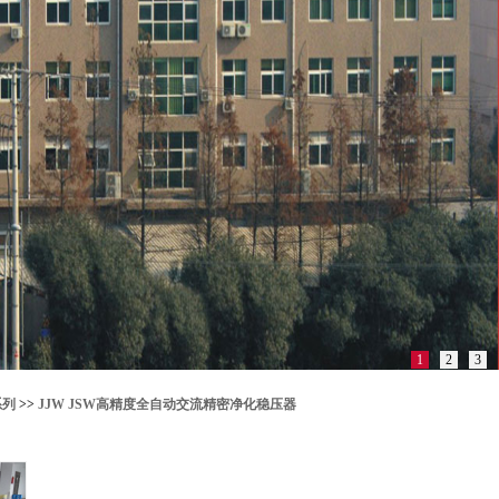
1
2
3
系列
>>
JJW JSW高精度全自动交流精密净化稳压器